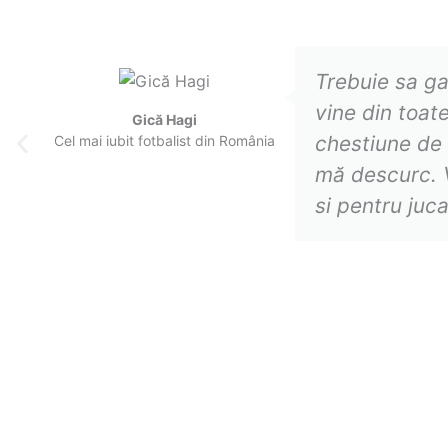
Skip
to
content
Trebuie sa ga
vine din toate
Gică Hagi
chestiune de 
Cel mai iubit fotbalist din România
Previous
mă descurc. V
si pentru juca