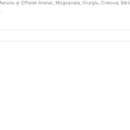
Manoliu şi Offside Arena), Mogoşoaia, Giurgiu, Craiova, Bârla
.