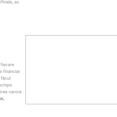
finale, au
 fiecare
e financiar
 făcut
echipe
irea carora
n,