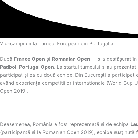
Vicecampioni la Turneul European din Portugalia!
După
F
rance Open
şi
Romanian Open
, s-a desfășurat în 
Padbol
,
Portugal Open
. La startul turneului s-au prezenta
participat și ea cu două echipe. Din Bucureşti a participat
având experiența competițiilor internaționale (World Cup
Open 2019).
Deasemenea, România a fost reprezentată şi de echipa
Lau
(participantă și la Romanian Open 2019), echipa susținută