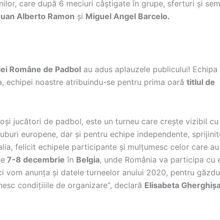
lor, care după 6 meciuri câştigate în grupe, sferturi şi semi
Juan Alberto Ramon
şi
Miguel Angel Barcelo.
iei Române de Padbol
au adus aplauzele publicului! Echipa
la, echipei noastre atribuindu-se pentru prima oară
titlul de
i jucători de padbol, este un turneu care creşte vizibil cu
luburi europene, dar şi pentru echipe independente, sprijinit
lia, felicit echipele participante şi mulțumesc celor care au
pe
7-8 decembrie
în
Belgia
, unde România va participa cu 
nci vom anunța și datele turneelor anului 2020, pentru găzdu
nesc condițiiile de organizare“, declară
Elisabeta Gherghişa