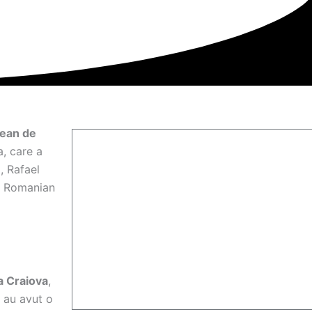
pean de
a, care a
, Rafael
i Romanian
a Craiova
,
 au avut o