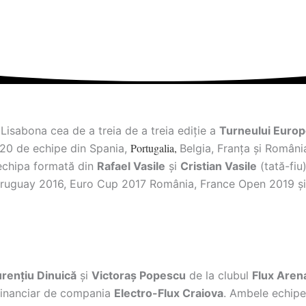
Lisabona cea de a treia de a treia ediție a
Turneului Euro
Portugalia,
t 20 de echipe din Spania,
Belgia, Franța şi Români
 echipa formată din
Rafael Vasile
şi
Cristian Vasile
(tată-fiu)
 Uruguay 2016, Euro Cup 2017 România, France Open 2019 ş
rențiu Dinuică
şi
Victoraş Popescu
de la clubul
Flux Aren
 financiar de compania
Electro-Flux Craiova
. Ambele echipe