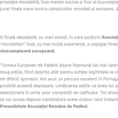
prestație deosebită, însa marele succes a fost al bucureşteni
jucat finala mare contra campionilor mondiali şi europeni,
O fi
nală deosebită, cu mari emoții, în care jucătorii
Asociaț
“mondialilor” însă, cu mai multă experiență, a caştigat fina
vicecampioană europeană
.
“Turneul European de Padbol aduce împreună cei mai valoroş
nouą ediție, fiind deschis atât pentru echipe legitimate la c
de diferiți sponsori. Am avut un parcurs excelent în Portuga
posibilă aceastā deplasare. Umătoarea ediție va avea loc 
selecționate în urma unor competiții de calificare. Tot atu
işi vor putea depune candidatura acele cluburi care îndepli
Presedintele Asociației Române de Padbol.