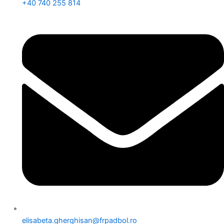
+40 740 255 814
elisabeta.gherghisan@frpadbol.ro