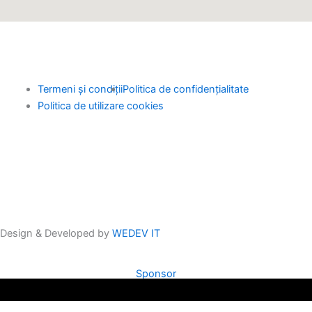
i
a
b
u
t
g
o
b
t
r
o
e
Termeni și condiții
Politica de confidențialitate
Politica de utilizare cookies
e
a
k
r
m
Design & Developed by
WEDEV IT
Sponsor