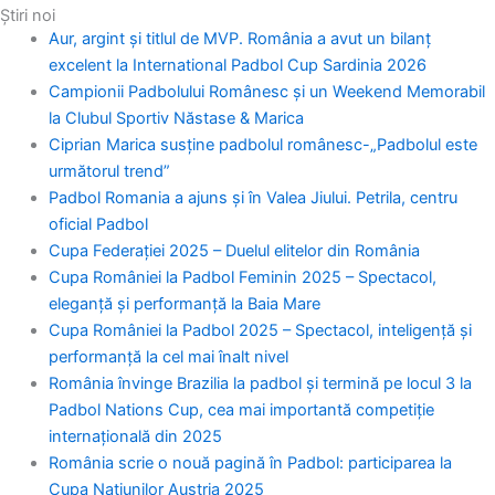
a
n
-
o
i
h
Știri noi
Aur, argint și titlul de MVP. România a avut un bilanț
c
s
t
u
n
a
excelent la International Padbol Cup Sardinia 2026
Campionii Padbolului Românesc și un Weekend Memorabil
e
t
w
t
k
t
la Clubul Sportiv Năstase & Marica
Ciprian Marica susține padbolul românesc-„Padbolul este
b
a
i
u
e
s
următorul trend”
Padbol Romania a ajuns și în Valea Jiului. Petrila, centru
o
g
t
b
d
a
oficial Padbol
Cupa Federației 2025 – Duelul elitelor din România
o
Cupa României la Padbol Feminin 2025 – Spectacol,
r
t
e
i
p
eleganță și performanță la Baia Mare
Cupa României la Padbol 2025 – Spectacol, inteligență și
k
a
e
n
p
performanță la cel mai înalt nivel
România învinge Brazilia la padbol și termină pe locul 3 la
m
r
Padbol Nations Cup, cea mai importantă competiție
internațională din 2025
România scrie o nouă pagină în Padbol: participarea la
Cupa Națiunilor Austria 2025