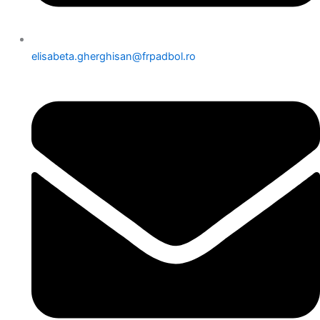
elisabeta.gherghisan@frpadbol.ro