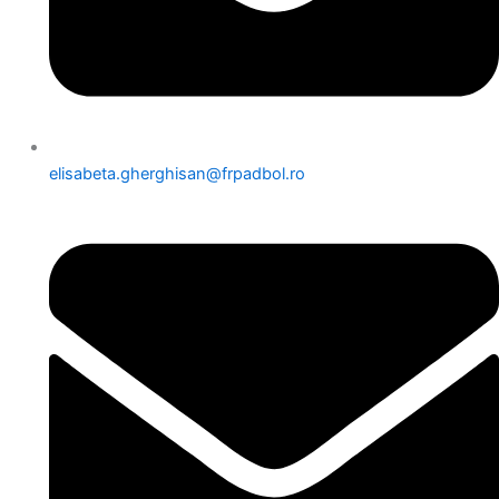
elisabeta.gherghisan@frpadbol.ro