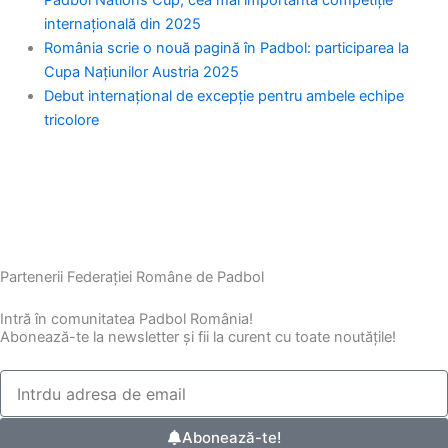
m
r
Padbol Nations Cup, cea mai importantă competiție
internațională din 2025
România scrie o nouă pagină în Padbol: participarea la
Cupa Națiunilor Austria 2025
Debut internațional de excepție pentru ambele echipe
tricolore
Partenerii Federației Române de Padbol
Intră în comunitatea Padbol România!
Abonează-te la newsletter și fii la curent cu toate noutățile!
Abonează-te!