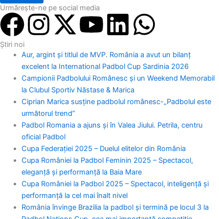
Urmărește-ne pe social media
F
I
X
Y
L
W
a
n
-
o
i
h
Știri noi
Aur, argint și titlul de MVP. România a avut un bilanț
c
s
t
u
n
a
excelent la International Padbol Cup Sardinia 2026
Campionii Padbolului Românesc și un Weekend Memorabil
e
t
w
t
k
t
la Clubul Sportiv Năstase & Marica
Ciprian Marica susține padbolul românesc-„Padbolul este
b
a
i
u
e
s
următorul trend”
Padbol Romania a ajuns și în Valea Jiului. Petrila, centru
o
g
t
b
d
a
oficial Padbol
Cupa Federației 2025 – Duelul elitelor din România
o
Cupa României la Padbol Feminin 2025 – Spectacol,
r
t
e
i
p
eleganță și performanță la Baia Mare
Cupa României la Padbol 2025 – Spectacol, inteligență și
k
a
e
n
p
performanță la cel mai înalt nivel
România învinge Brazilia la padbol și termină pe locul 3 la