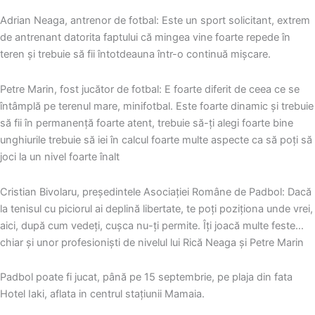
Adrian Neaga, antrenor de fotbal: Este un sport solicitant, extrem
de antrenant datorita faptului că mingea vine foarte repede în
teren şi trebuie să fii întotdeauna într-o continuă mişcare.
Petre Marin, fost jucător de fotbal: E foarte diferit de ceea ce se
întâmplă pe terenul mare, minifotbal. Este foarte dinamic şi trebuie
să fii în permanenţă foarte atent, trebuie să-ţi alegi foarte bine
unghiurile trebuie să iei în calcul foarte multe aspecte ca să poţi să
joci la un nivel foarte înalt
Cristian Bivolaru, preşedintele Asociaţiei Române de Padbol: Dacă
la tenisul cu piciorul ai deplină libertate, te poţi poziţiona unde vrei,
aici, după cum vedeţi, cuşca nu-ţi permite. Îţi joacă multe feste…
chiar şi unor profesionişti de nivelul lui Rică Neaga şi Petre Marin
Padbol poate fi jucat, până pe 15 septembrie, pe plaja din fata
Hotel Iaki, aflata in centrul staţiunii Mamaia.