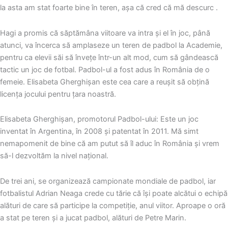
la asta am stat foarte bine în teren, aşa că cred că mă descurc .
Hagi a promis că săptămâna viitoare va intra şi el în joc, până
atunci, va încerca să amplaseze un teren de padbol la Academie,
pentru ca elevii săi să înveţe într-un alt mod, cum să gândească
tactic un joc de fotbal. Padbol-ul a fost adus în România de o
femeie. Elisabeta Gherghişan este cea care a reuşit să obţină
licenţa jocului pentru ţara noastră.
Elisabeta Gherghişan, promotorul Padbol-ului: Este un joc
inventat în Argentina, în 2008 şi patentat în 2011. Mă simt
nemapomenit de bine că am putut să îl aduc în România şi vrem
să-l dezvoltăm la nivel naţional.
De trei ani, se organizează campionate mondiale de padbol, iar
fotbalistul Adrian Neaga crede cu tărie că îşi poate alcătui o echipă
alături de care să participe la competiţie, anul viitor. Aproape o oră
a stat pe teren şi a jucat padbol, alături de Petre Marin.