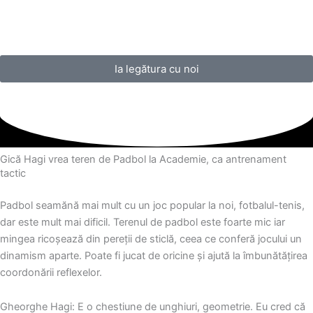
Ia legătura cu noi
Gică Hagi vrea teren de Padbol la Academie, ca antrenament
tactic
Padbol seamănă mai mult cu un joc popular la noi, fotbalul-tenis,
dar este mult mai dificil. Terenul de padbol este foarte mic iar
mingea ricoşează din pereţii de sticlă, ceea ce conferă jocului un
dinamism aparte. Poate fi jucat de oricine şi ajută la îmbunătăţirea
coordonării reflexelor.
Gheorghe Hagi: E o chestiune de unghiuri, geometrie. Eu cred că