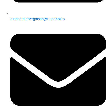
elisabeta.gherghisan@frpadbol.ro