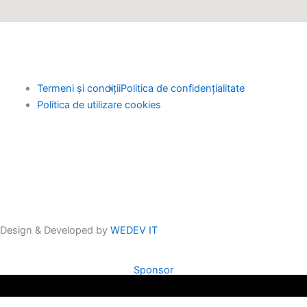
i
a
b
u
t
g
o
b
t
r
o
e
Termeni și condiții
Politica de confidențialitate
Politica de utilizare cookies
e
a
k
r
m
Design & Developed by
WEDEV IT
Sponsor