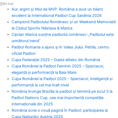
a
n
-
o
i
h
Știri noi
Aur, argint și titlul de MVP. România a avut un bilanț
c
s
t
u
n
a
excelent la International Padbol Cup Sardinia 2026
Campionii Padbolului Românesc și un Weekend Memorabil
e
t
w
t
k
t
la Clubul Sportiv Năstase & Marica
Ciprian Marica susține padbolul românesc-„Padbolul este
b
a
i
u
e
s
următorul trend”
Padbol Romania a ajuns și în Valea Jiului. Petrila, centru
o
g
t
b
d
a
oficial Padbol
Cupa Federației 2025 – Duelul elitelor din România
o
Cupa României la Padbol Feminin 2025 – Spectacol,
r
t
e
i
p
eleganță și performanță la Baia Mare
Cupa României la Padbol 2025 – Spectacol, inteligență și
k
a
e
n
p
performanță la cel mai înalt nivel
România învinge Brazilia la padbol și termină pe locul 3 la
m
r
Padbol Nations Cup, cea mai importantă competiție
internațională din 2025
România scrie o nouă pagină în Padbol: participarea la
Cupa Națiunilor Austria 2025